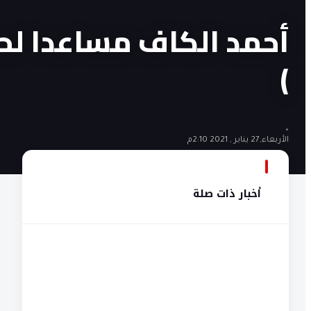
)
•
الأربعاء,27 يناير , 2021 2:10م
أخبار ذات صلة