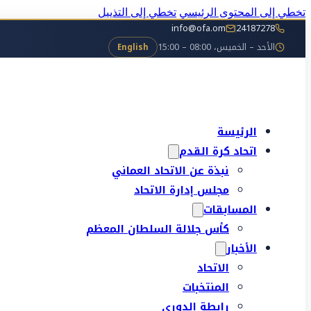
تخطي إلى المحتوى الرئيسي
تخطي إلى التذييل
info@ofa.om
24187278
الأحد – الخميس، 08:00 – 15:00
English
الرئيسة
اتحاد كرة القدم
نبذة عن الاتحاد العماني
مجلس إدارة الاتحاد
المسابقات
كأس جلالة السلطان المعظم
الأخبار
الاتحاد
المنتخبات
رابطة الدوري