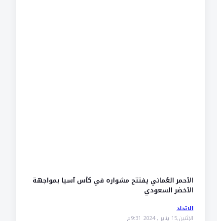
الأحمر العُماني يفتتح مشواره في كأس آسيا بمواجهة
الأخضر السعودي
الاتحاد
الإثنين,15 يناير , 2024 9:31م