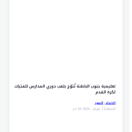
تعليمية جنوب الباطنة تُتوّج بلقب دوري المدارس للفتيات
لكرة القدم
الاتحاد
,
الصور
الجمعة,13 فبراير , 2026 1:56م