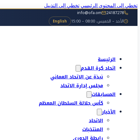
تخطي إلى المحتوى الرئيسي
تخطي إلى التذييل
info@ofa.om
24187278
الأحد – الخميس، 08:00 – 15:00
English
الرئيسة
اتحاد كرة القدم
نبذة عن الاتحاد العماني
مجلس إدارة الاتحاد
المسابقات
كأس جلالة السلطان المعظم
الأخبار
الاتحاد
المنتخبات
رابطة الدوري