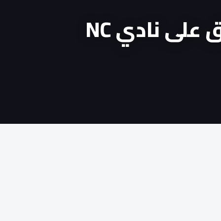
أحمر الشواطئ …يتفوق على نادي NC