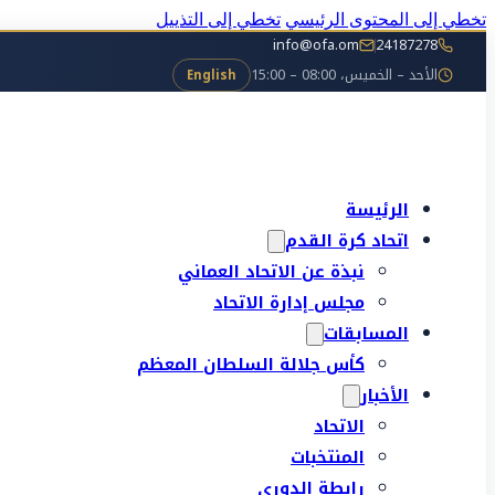
تخطي إلى المحتوى الرئيسي
تخطي إلى التذييل
info@ofa.om
24187278
الأحد – الخميس، 08:00 – 15:00
English
الرئيسة
اتحاد كرة القدم
نبذة عن الاتحاد العماني
مجلس إدارة الاتحاد
المسابقات
كأس جلالة السلطان المعظم
الأخبار
الاتحاد
المنتخبات
رابطة الدوري