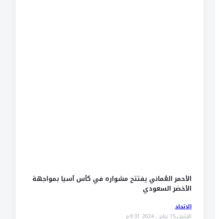
الأحمر العُماني يفتتح مشواره في كأس آسيا بمواجهة
الأخضر السعودي
الاتحاد
الإثنين,15 يناير , 2024 9:31م