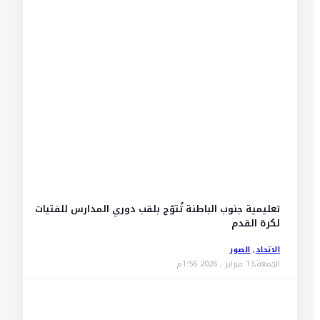
تعليمية جنوب الباطنة تُتوّج بلقب دوري المدارس للفتيات
لكرة القدم
الاتحاد
,
الصور
الجمعة,13 فبراير , 2026 1:56م