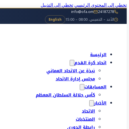
تخطي إلى المحتوى الرئيسي
تخطي إلى التذييل
info@ofa.om
24187278
الأحد – الخميس، 08:00 – 15:00
English
الرئيسة
اتحاد كرة القدم
نبذة عن الاتحاد العماني
مجلس إدارة الاتحاد
المسابقات
كأس جلالة السلطان المعظم
الأخبار
الاتحاد
المنتخبات
رابطة الدوري