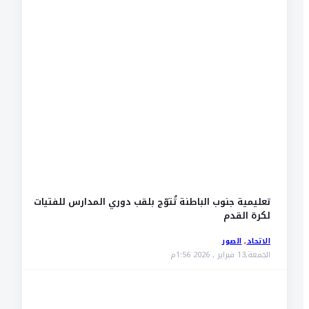
تعليمية جنوب الباطنة تُتوّج بلقب دوري المدارس للفتيات
لكرة القدم
الاتحاد
,
الصور
الجمعة,13 فبراير , 2026 1:56م