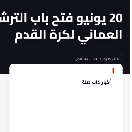
20 يونيو فتح باب التر
العماني لكرة القدم
•
الثلاثاء,15 يونيو , 2021 10:44ص
أخبار ذات صلة