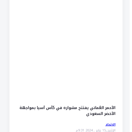
الأحمر العُماني يفتتح مشواره في كأس آسيا بمواجهة
الأخضر السعودي
الاتحاد
الإثنين,15 يناير , 2024 9:31م