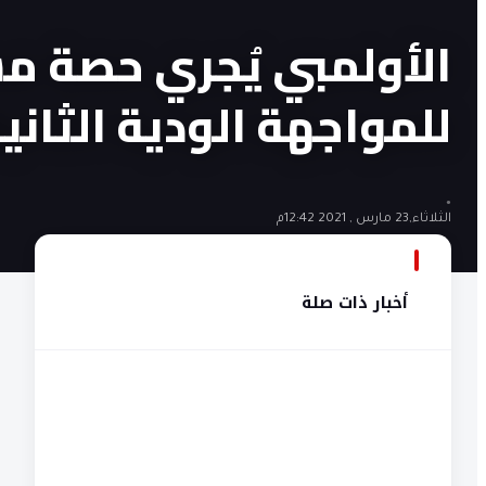
الأولمبي يُجري حصة م
للمواجهة الودية الثاني
•
الثلاثاء,23 مارس , 2021 12:42م
أخبار ذات صلة