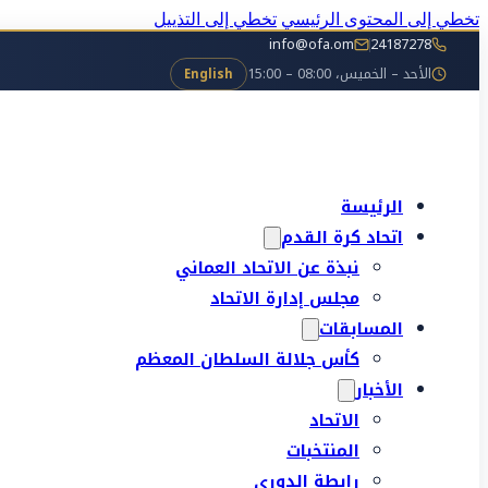
تخطي إلى المحتوى الرئيسي
تخطي إلى التذييل
info@ofa.om
24187278
الأحد – الخميس، 08:00 – 15:00
English
الرئيسة
اتحاد كرة القدم
نبذة عن الاتحاد العماني
مجلس إدارة الاتحاد
المسابقات
كأس جلالة السلطان المعظم
الأخبار
الاتحاد
المنتخبات
رابطة الدوري