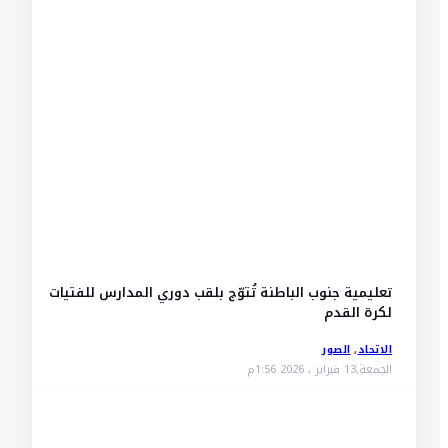
تعليمية جنوب الباطنة تُتوّج بلقب دوري المدارس للفتيات
لكرة القدم
الاتحاد
,
الصور
الجمعة,13 فبراير , 2026 1:56م