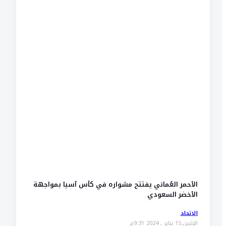
الأحمر العُماني يفتتح مشواره في كأس آسيا بمواجهة
الأخضر السعودي
الاتحاد
الإثنين,15 يناير , 2024 9:31م