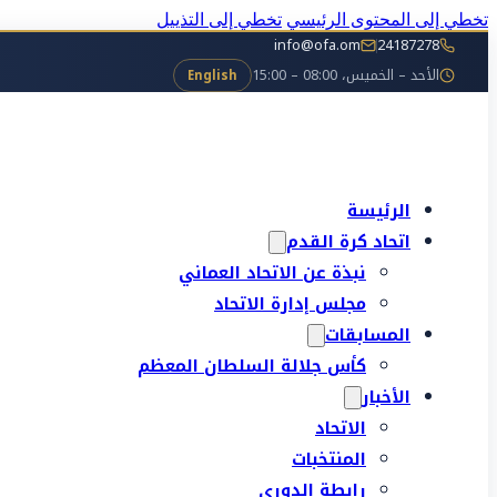
تخطي إلى المحتوى الرئيسي
تخطي إلى التذييل
info@ofa.om
24187278
الأحد – الخميس، 08:00 – 15:00
English
الرئيسة
اتحاد كرة القدم
نبذة عن الاتحاد العماني
مجلس إدارة الاتحاد
المسابقات
كأس جلالة السلطان المعظم
الأخبار
الاتحاد
المنتخبات
رابطة الدوري