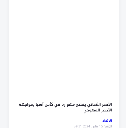
الأحمر العُماني يفتتح مشواره في كأس آسيا بمواجهة
الأخضر السعودي
الاتحاد
الإثنين,15 يناير , 2024 9:31م