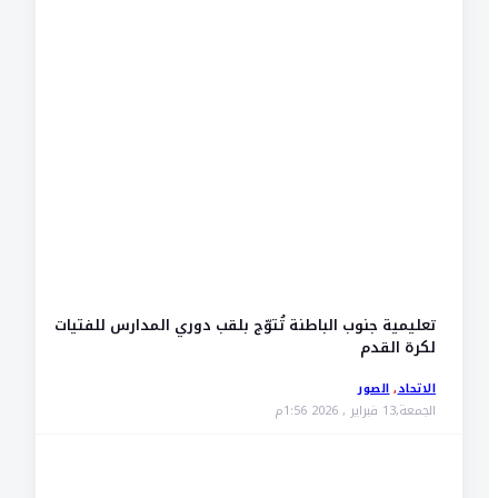
تعليمية جنوب الباطنة تُتوّج بلقب دوري المدارس للفتيات
لكرة القدم
الاتحاد
,
الصور
الجمعة,13 فبراير , 2026 1:56م