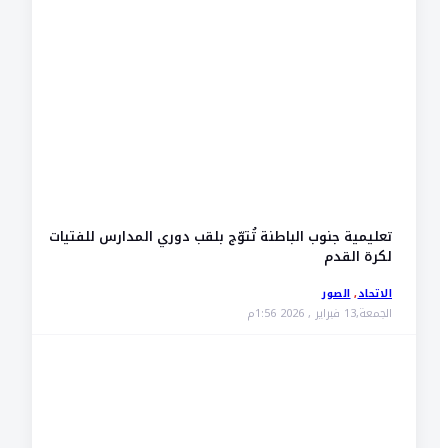
تعليمية جنوب الباطنة تُتوّج بلقب دوري المدارس للفتيات
لكرة القدم
الاتحاد
,
الصور
الجمعة,13 فبراير , 2026 1:56م