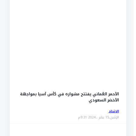
الأحمر العُماني يفتتح مشواره في كأس آسيا بمواجهة
الأخضر السعودي
الاتحاد
الإثنين,15 يناير , 2024 9:31م