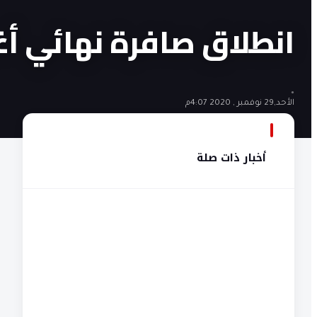
انطلاق صافرة نهائي أ
•
الأحد,29 نوفمبر , 2020 4:07م
أخبار ذات صلة