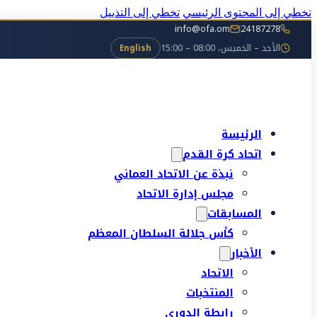
تخطي إلى المحتوى الرئيسي
تخطي إلى التذييل
info@ofa.om
24187278
الأحد – الخميس، 08:00 – 15:00
English
الرئيسة
اتحاد كرة القدم
نبذة عن الاتحاد العماني
مجلس إدارة الاتحاد
المسابقات
كأس جلالة السلطان المعظم
الأخبار
الاتحاد
المنتخبات
رابطة الدوري